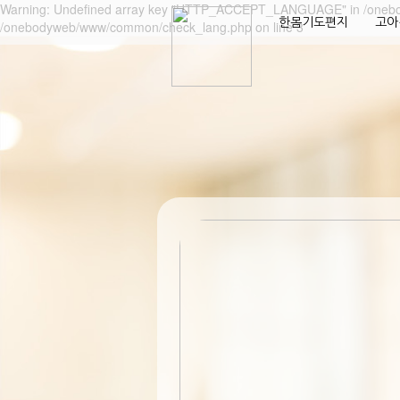
Warning: Undefined array key "HTTP_ACCEPT_LANGUAGE" in /oneb
한몸기도편지
고아
/onebodyweb/www/common/check_lang.php on line 3